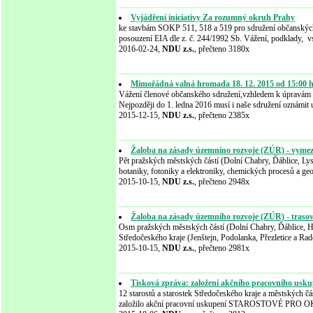
Vyjádření iniciativy Za rozumný okruh Prahy
ke stavbám SOKP 511, 518 a 519 pro sdružení občanských
posouzení EIA dle z. č. 244/1992 Sb. Vážení, podklady, 
2016-02-24,
NDU z.s.
, přečteno 3180x
Mimořádná valná hromada 18. 12. 2015 od 15:00 h
Vážení členové občanského sdružení,vzhledem k úpravám v l
Nejpozději do 1. ledna 2016 musí i naše sdružení oznámit 
2015-12-15,
NDU z.s.
, přečteno 2385x
Žaloba na zásady územníno rozvoje (ZÚR) - vymeze
Pět pražských městských částí (Dolní Chabry, Ďáblice, Lys
botaniky, fotoniky a elektroniky, chemických procesů a ge
2015-10-15,
NDU z.s.
, přečteno 2948x
Žaloba na zásady územního rozvoje (ZÚR) - traso
Osm pražských městských částí (Dolní Chabry, Ďáblice, Ho
Středočeského kraje (Jenštejn, Podolanka, Přezletice a Rad
2015-10-15,
NDU z.s.
, přečteno 2981x
Tisková zpráva: založení akčního pracovního
12 starostů a starostek Středočeského kraje a městských 
založilo akční pracovní uskupení STAROSTOVÉ PRO OK