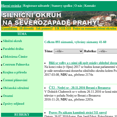
Hlavní stránka
|
Registrace uživatele
|
Stanovy spolku
|
O nás
|
Kontakt
O problému
|
10 důvodů
|
Jak pomoci?
|
UR 518-519
|
Petice za rozumné řešení okruhu
TÉMA
Silniční okruh
Celkem 893 záznamů, vybrány záznamy 41-60
Paralelní dráha
Téma:
Rubrika:
Elektrárna Čimice
Blíží se volby a s nimi sílí opět otázky ohledně dos
Centrum Palmovka
Na konci roku (v říjnu) 2017 se budou konat parlamentní vo
je stále nerealizovaná dostavba silničního okruhu kolem P
Krajina a příroda
2017-03-08,
NDU z.s.
, přečteno 2174x
Územní plánování
ČT2 - Nedej se - 20.11.2016 Berani z Beranova
Občanská sdružení
V Dolních Chaberech se v sobotu 26.11.2016 se koná mís
televize v pořadu Nedej se Berani z Beranova:
Ostatní
2016-11-20,
NDU z.s.
, přečteno 2205x
Zprávy odjinud
Pravo: Po zákazu kamiónů ztrácí 511 smysl
RUBRIKY
Datum: 26.07.2016Autor: Petr JanišZdroj: PrávoStrana: 1