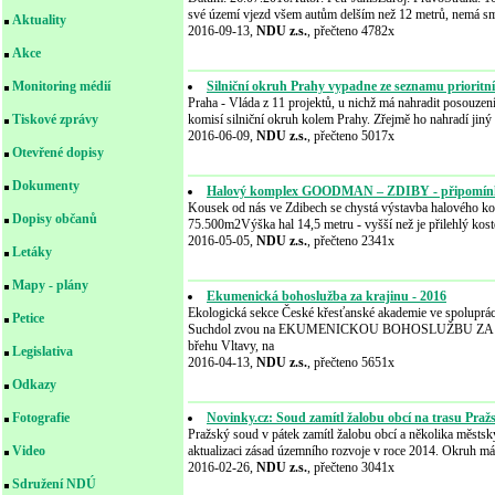
své území vjezd všem autům delším než 12 metrů, nemá smy
Aktuality
2016-09-13,
NDU z.s.
, přečteno 4782x
Akce
Silniční okruh Prahy vypadne ze seznamu prioritn
Monitoring médií
Praha - Vláda z 11 projektů, u nichž má nahradit posouzen
komisí silniční okruh kolem Prahy. Zřejmě ho nahradí jiný p
Tiskové zprávy
2016-06-09,
NDU z.s.
, přečteno 5017x
Otevřené dopisy
Dokumenty
Halový komplex GOODMAN – ZDIBY - připomínky 
Kousek od nás ve Zdibech se chystá výstavba halového k
Dopisy občanů
75.500m2Výška hal 14,5 metru - vyšší než je přilehlý kost
2016-05-05,
NDU z.s.
, přečteno 2341x
Letáky
Mapy - plány
Ekumenická bohoslužba za krajinu - 2016
Ekologická sekce České křesťanské akademie ve spoluprác
Petice
Suchdol zvou na EKUMENICKOU BOHOSLUŽBU ZA KRAJ
břehu Vltavy, na
Legislativa
2016-04-13,
NDU z.s.
, přečteno 5651x
Odkazy
Novinky.cz: Soud zamítl žalobu obcí na trasu Pra
Fotografie
Pražský soud v pátek zamítl žalobu obcí a několika městsk
aktualizaci zásad územního rozvoje v roce 2014. Okruh má
Video
2016-02-26,
NDU z.s.
, přečteno 3041x
Sdružení NDÚ