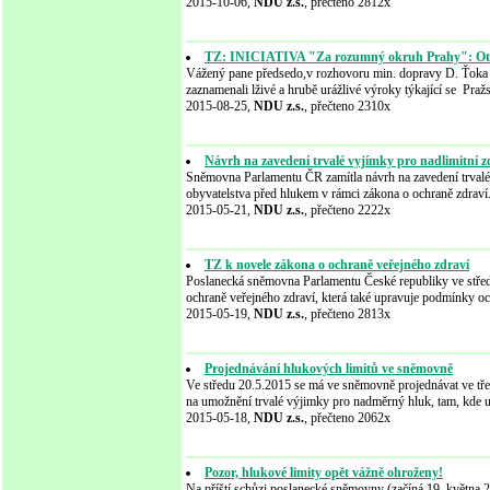
2015-10-06,
NDU z.s.
, přečteno 2812x
TZ: INICIATIVA "Za rozumný okruh Prahy": Otev
Vážený pane předsedo,v rozhovoru min. dopravy D. Ťoka 
zaznamenali lživé a hrubě urážlivé výroky týkající se Pra
2015-08-25,
NDU z.s.
, přečteno 2310x
Návrh na zavedení trvalé vyjímky pro nadlimitní z
Sněmovna Parlamentu ČR zamítla návrh na zavedení trvalé v
obyvatelstva před hlukem v rámci zákona o ochraně zdrav
2015-05-21,
NDU z.s.
, přečteno 2222x
TZ k novele zákona o ochraně veřejného zdraví
Poslanecká sněmovna Parlamentu České republiky ve středu
ochraně veřejného zdraví, která také upravuje podmínky o
2015-05-19,
NDU z.s.
, přečteno 2813x
Projednávání hlukových limitů ve sněmovně
Ve středu 20.5.2015 se má ve sněmovně projednávat ve tře
na umožnění trvalé výjimky pro nadměrný hluk, tam, kde 
2015-05-18,
NDU z.s.
, přečteno 2062x
Pozor, hlukové limity opět vážně ohroženy!
Na příští schůzi poslanecké sněmovny (začíná 19. května 2