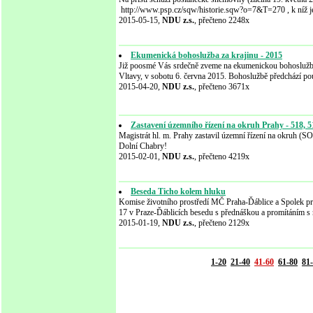
http://www.psp.cz/sqw/historie.sqw?o=7&T=270 , k níž 
2015-05-15,
NDU z.s.
, přečteno 2248x
Ekumenická bohoslužba za krajinu - 2015
Již poosmé Vás srdečně zveme na ekumenickou bohoslužbu
Vltavy, v sobotu 6. června 2015. Bohoslužbě předchází p
2015-04-20,
NDU z.s.
, přečteno 3671x
Zastavení územního řízení na okruh Prahy - 518, 5
Magistrát hl. m. Prahy zastavil územní řízení na okruh 
Dolní Chabry!
2015-02-01,
NDU z.s.
, přečteno 4219x
Beseda Ticho kolem hluku
Komise životního prostředí MČ Praha-Ďáblice a Spolek pro
17 v Praze-Ďáblicích besedu s přednáškou a promítáním s
2015-01-19,
NDU z.s.
, přečteno 2129x
1-20
21-40
41-60
61-80
81