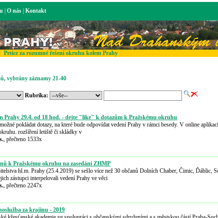
ku
|
O nás
|
Kontakt
|
Petice za rozumné řešení okruhu kolem Prahy
ů, vybrány záznamy 21-40
Rubrika:
m Prahy 29.4. od 18 hod. - dejte "like" k dotazům k Pražskému okruhu
možné pokládat dotazy, na které bude odpovídat vedení Prahy v rámci besedy. V online aplikaci
ruhu. rozšíření letiště či skládky v
s.
, přečteno 1533x
čanů k Pražskému okruhu na zasedání ZHMP
itelstva hl.m. Prahy (25.4.2019) se sešlo více než 30 občanů Dolních Chaber, Čimic, Ďáblic, S
ejich zástupci interpelovali vedení Prahy ve věci
s.
, přečteno 2247x
služba za krajinu - 2019
ké křesťanské akademie ve spolupráci s občanskými sdruženími a s městskou částí Praha-Such