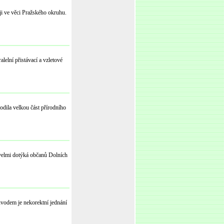
ji ve věci Pražského okruhu.
elní přistávací a vzletové
odila velkou část přírodního
 velmi dotýká občanů Dolních
ůvodem je nekorektní jednání