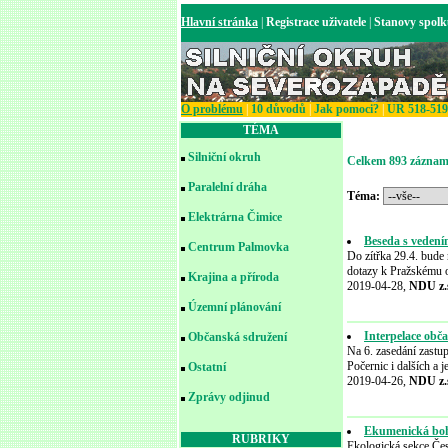
Hlavní stránka
|
Registrace uživatele
|
Stanovy spol
O problému
|
10 důvodů
|
Jak pomoci?
|
UR 518-519
TÉMA
Silniční okruh
Celkem 893 záznam
Paralelní dráha
Téma:
Elektrárna Čimice
Beseda s vedení
Centrum Palmovka
Do zítřka 29.4. bude 
dotazy k Pražskému ok
Krajina a příroda
2019-04-28,
NDU z.
Územní plánování
Interpelace ob
Občanská sdružení
Na 6. zasedání zastup
Počernic i dalších a j
Ostatní
2019-04-26,
NDU z.
Zprávy odjinud
Ekumenická boho
RUBRIKY
Ekologická sekce Čes