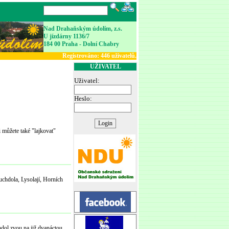
Nad Drahaňským údolím, z.s.
U jízdárny 1136/7
184 00 Praha - Dolní Chabry
Registrováno:
446
uživatelů.
UŽIVATEL
Uživatel:
Heslo:
 můžete také "lajkovat"
uchdola, Lysolají, Horních
dol zvou na již dvanáctou