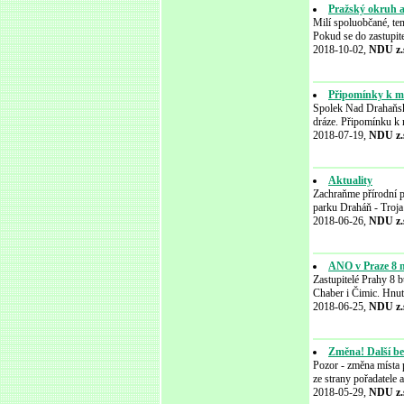
Pražský okruh a
Milí spoluobčané, ten
Pokud se do zastupite
2018-10-02,
NDU z.
Připomínky k me
Spolek Nad Drahaňský
dráze. Připomínku k 
2018-07-19,
NDU z.
Aktuality
Zachraňme přírodní pa
parku Draháň - Troja
2018-06-26,
NDU z.
ANO v Praze 8 n
Zastupitelé Prahy 8 
Chaber i Čimic. Hnut
2018-06-25,
NDU z.
Změna! Další be
Pozor - změna místa 
ze strany pořadatele
2018-05-29,
NDU z.