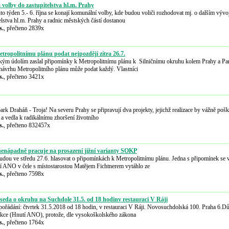
 volby do zastupitelstva hl.m. Prahy
to týden 5.- 6. října se konají komunální volby, kde budou voliči rozhodovat mj. o dalším vývo
lstva hl.m. Prahy a radnic městských částí dostanou
s.
, přečteno 2839x
tropolitnímu plánu podat nejpozději zítra 26.7.
m údolím zaslal připomínky k Metropolitnímu plánu k Silničnímu okruhu kolem Prahy a Paral
návrhu Metropolitního plánu může podat každý. Vlastníci
s.
, přečteno 3421x
rk Draháň - Troja! Na severu Prahy se připravují dva projekty, jejichž realizace by vážně pošk
 a vedla k radikálnímu zhoršení životního
s.
, přečteno 832457x
enápadně pracuje na prosazení jižní varianty SOKP
budou ve středu 27.6. hlasovat o připomínkách k Metropolitnímu plánu. Jedna s připomínek se
í ANO v čele s místostarostou Matějem Fichtnerem vytáhlo ze
s.
, přečteno 7598x
seda o okruhu na Suchdole 31.5. od 18 hodinv restauraci V Ráji
pořádání: čtvrtek 31.5.2018 od 18 hodin, v restauraci V Ráji. Novosuchdolská 100. Praha 6.D
 akce (Hnutí ANO), protože, dle vysokoškolského zákona
s.
, přečteno 1764x