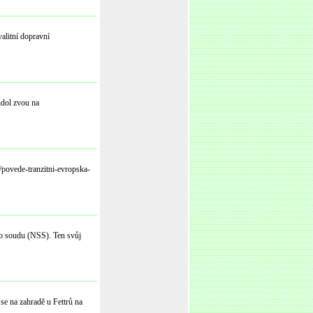
alitní dopravní
hdol zvou na
/povede-tranzitni-evropska-
ho soudu (NSS). Ten svůj
se na zahradě u Fettrů na