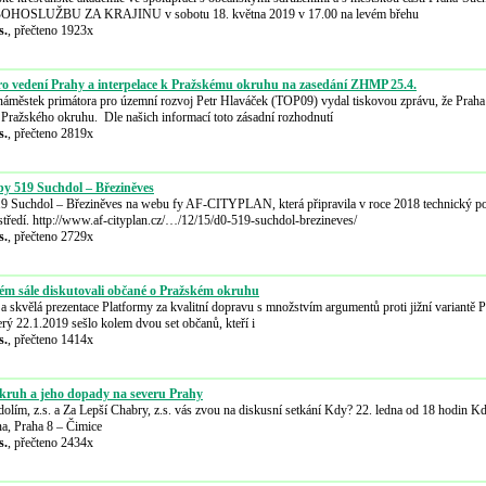
SLUŽBU ZA KRAJINU v sobotu 18. května 2019 v 17.00 na levém břehu
s.
, přečteno 1923x
o vedení Prahy a interpelace k Pražskému okruhu na zasedání ZHMP 25.4.
áměstek primátora pro územní rozvoj Petr Hlaváček (TOP09) vydal tiskovou zprávu, že Praha
u Pražského okruhu. Dle našich informací toto zásadní rozhodnutí
s.
, přečteno 2819x
vby 519 Suchdol – Březiněves
19 Suchdol – Březiněves na webu fy AF-CITYPLAN, která připravila v roce 2018 technický po
ostředí. http://www.af-cityplan.cz/…/12/15/d0-519-suchdol-brezineves/
s.
, přečteno 2729x
ném sále diskutovali občané o Pražském okruhu
a skvělá prezentace Platformy za kvalitní dopravu s množstvím argumentů proti jižní variantě 
terý 22.1.2019 sešlo kolem dvou set občanů, kteří i
s.
, přečteno 1414x
okruh a jeho dopady na severu Prahy
ím, z.s. a Za Lepší Chabry, z.s. vás zvou na diskusní setkání Kdy? 22. ledna od 18 hodin Kde? 
lna, Praha 8 – Čimice
s.
, přečteno 2434x