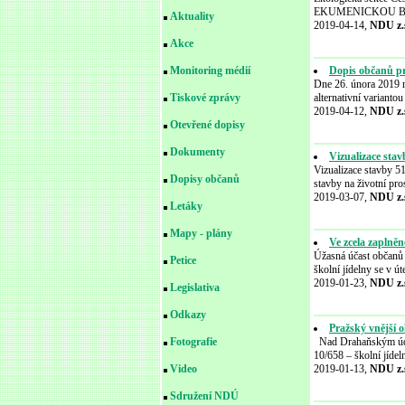
EKUMENICKOU BOHO
Aktuality
2019-04-14,
NDU z.
Akce
Dopis občanů pr
Monitoring médií
Dne 26. února 2019 n
alternativní varianto
Tiskové zprávy
2019-04-12,
NDU z.
Otevřené dopisy
Dokumenty
Vizualizace sta
Vizualizace stavby 5
Dopisy občanů
stavby na životní pr
2019-03-07,
NDU z.
Letáky
Mapy - plány
Ve zcela zaplně
Úžasná účast občanů 
Petice
školní jídelny se v ú
2019-01-23,
NDU z.
Legislativa
Odkazy
Pražský vnější 
Nad Drahaňským údol
Fotografie
10/658 – školní jíde
2019-01-13,
NDU z.
Video
Sdružení NDÚ