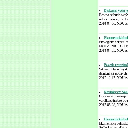
Diskuzní večer 
Beseda se bude zabýv
infrastrukturu, z.s.
2018-04-06,
NDU z.
Ekumenická boho
Ekologická sekce Čes
EKUMENICKOU BOHOS
2018-04-05,
NDU z.
Povede tranzitn
Situace ohledně výst
dalnicni-sit-pouhyc
2017-12-17,
NDU z.
Novinky.cz: Sou
Obce a části metropo
verdikt zatím bez od
2017-05-28,
NDU z.
Ekumenická boho
Ekumenická bohoslužb
Sedleckých skalách se