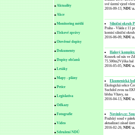
své území vjezd všem
Aktuality
2016-09-13,
NDU z.
Akce
Silniční okruh 
Monitoring médií
Praha - Vláda z 11 p
komisí silniční okruh
Tiskové zprávy
2016-06-09,
NDU z.
Otevřené dopisy
Dokumenty
Halový komplex
Kousek od nás ve Zd
Dopisy občanů
75.500m2Výška hal 14
2016-05-05,
NDU z.
Letáky
Mapy - plány
Ekumenická boho
Ekologická sekce Čes
Petice
Suchdol zvou na E
břehu Vltavy, na
Legislativa
2016-04-13,
NDU z.
Odkazy
Novinky.cz: Sou
Fotografie
Pražský soud v pátek
aktualizaci zásad úz
Video
2016-02-26,
NDU z.
Sdružení NDÚ