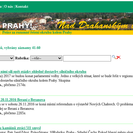
ku
|
O nás
|
Kontakt
|
Petice za rozumné řešení okruhu kolem Prahy
ů, vybrány záznamy 41-60
Rubrika:
 s nimi sílí opět otázky ohledně dostavby silničního okruhu
u) 2017 se budou konat parlamentní volby. Jedno z velkých témat, které se bude řešit v region
ná dostavba silničního okruhu kolem Prahy. Skupina
s.
, přečteno 2174x
 20.11.2016 Berani z Beranova
 se v sobotu 26.11.2016 se koná místní referendum o výstavbě Nových Chabrech. O problema
dej se Berani z Beranova:
s.
, přečteno 2205x
u kamiónů ztrácí 511 smysl
or: Petr JanišZdroj: PrávoStrana: 10Rubrika: Praha - Střední Čechy Pokud hlavní město skut