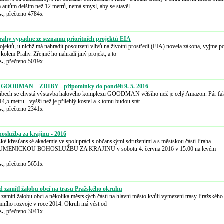
 autům delším než 12 metrů, nemá smysl, aby se stavěl
s.
, přečteno 4784x
Prahy vypadne ze seznamu prioritních projektů EIA
rojektů, u nichž má nahradit posouzení vlivů na životní prostředí (EIA) novela zákona, vyjme 
 kolem Prahy. Zřejmě ho nahradí jiný projekt, a to
s.
, přečteno 5019x
 GOODMAN – ZDIBY - připomínky do pondělí 9. 5. 2016
ibech se chystá výstavba halového komplexu GOODMAN většího než je celý Amazon. Pár faktů
,5 metru - vyšší než je přilehlý kostel a k tomu budou stát
s.
, přečteno 2341x
služba za krajinu - 2016
ké křesťanské akademie ve spolupráci s občanskými sdruženími a s městskou částí Praha
KUMENICKOU BOHOSLUŽBU ZA KRAJINU v sobotu 4. června 2016 v 15.00 na levém
s.
, přečteno 5651x
d zamítl žalobu obcí na trasu Pražského okruhu
 zamítl žalobu obcí a několika městských částí na hlavní město kvůli vymezení trasy Pražského
emního rozvoje v roce 2014. Okruh má vést od
s.
, přečteno 3041x