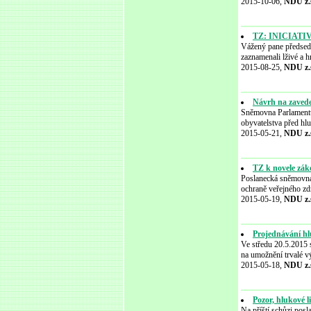
2015-10-06,
NDU z.
TZ: INICIATIVA
Vážený pane předsed
zaznamenali lživé a 
2015-08-25,
NDU z.
Návrh na zavede
Sněmovna Parlamentu 
obyvatelstva před hl
2015-05-21,
NDU z.
TZ k novele zák
Poslanecká sněmovna 
ochraně veřejného zd
2015-05-19,
NDU z.
Projednávání hl
Ve středu 20.5.2015 
na umožnění trvalé v
2015-05-18,
NDU z.
Pozor, hlukové l
Na příští schůzi pos