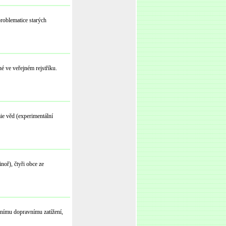
oblematice starých
é ve veřejném rejstříku.
ie věd (experimentální
noř), čtyři obce ze
mnímu dopravnímu zatížení,