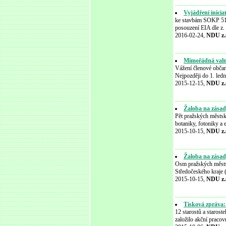
Vyjádření inici
ke stavbám SOKP 511
posouzení EIA dle z.
2016-02-24,
NDU z.
Mimořádná valná
Vážení členové občan
Nejpozději do 1. led
2015-12-15,
NDU z.
Žaloba na zásad
Pět pražských městský
botaniky, fotoniky a 
2015-10-15,
NDU z.
Žaloba na zásad
Osm pražských městsk
Středočeského kraje (
2015-10-15,
NDU z.
Tisková zpráv
12 starostů a staros
založilo akční pra