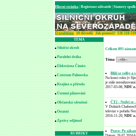
Hlavní stránka
|
Registrace uživatele
|
Stanovy spol
O problému
|
10 důvodů
|
Jak pomoci?
|
UR 518-519
TÉMA
Silniční okruh
Celkem 893 záznam
Paralelní dráha
Téma:
Elektrárna Čimice
Blíží se volby a
Centrum Palmovka
Na konci roku (v říjn
je stále nerealizova
Krajina a příroda
2017-03-08,
NDU z.
Územní plánování
ČT2 - Nedej se -
Občanská sdružení
V Dolních Chaberech
televize v pořadu Ne
Ostatní
2016-11-20,
NDU z.
Zprávy odjinud
Pravo: Po zákaz
RUBRIKY
Datum: 26.07.2016Aut