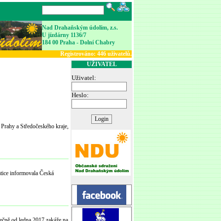
Nad Drahaňským údolím, z.s.
U jízdárny 1136/7
184 00 Praha - Dolní Chabry
Registrováno:
446
uživatelů.
UŽIVATEL
Uživatel:
Heslo:
u Prahy a Středočeského kraje,
tice informovala Česká
ečně od ledna 2017 zakáže na