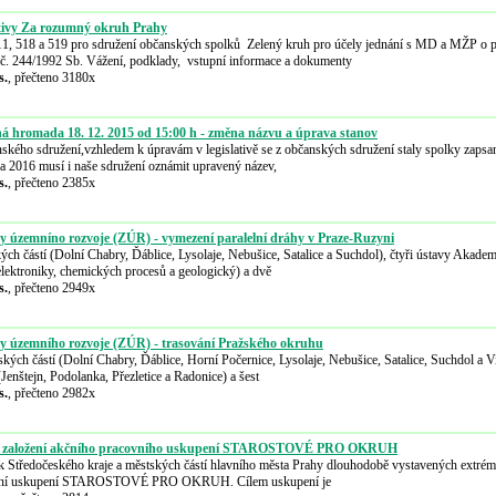
ativy Za rozumný okruh Prahy
, 518 a 519 pro sdružení občanských spolků Zelený kruh pro účely jednání s MD a MŽP o pr
 č. 244/1992 Sb. Vážení, podklady, vstupní informace a dokumenty
s.
, přečteno 3180x
 hromada 18. 12. 2015 od 15:00 h - změna názvu a úprava stanov
ského sdružení,vzhledem k úpravám v legislativě se z občanských sdružení staly spolky zapsan
na 2016 musí i naše sdružení oznámit upravený název,
s.
, přečteno 2385x
y územníno rozvoje (ZÚR) - vymezení paralelní dráhy v Praze-Ruzyni
ch částí (Dolní Chabry, Ďáblice, Lysolaje, Nebušice, Satalice a Suchdol), čtyři ústavy Akadem
elektroniky, chemických procesů a geologický) a dvě
s.
, přečteno 2949x
y územního rozvoje (ZÚR) - trasování Pražského okruhu
ých částí (Dolní Chabry, Ďáblice, Horní Počernice, Lysolaje, Nebušice, Satalice, Suchdol a Vi
Jenštejn, Podolanka, Přezletice a Radonice) a šest
s.
, přečteno 2982x
a: založení akčního pracovního uskupení STAROSTOVÉ PRO OKRUH
tek Středočeského kraje a městských částí hlavního města Prahy dlouhodobě vystavených extré
covní uskupení STAROSTOVÉ PRO OKRUH. Cílem uskupení je