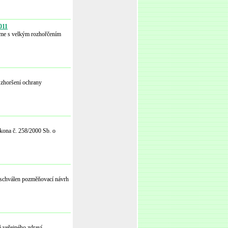
011
sme s velkým rozhořčením
 zhoršení ochrany
ákona č. 258/2000 Sb. o
é schválen pozměňovací návrh
ě veřejného zdraví