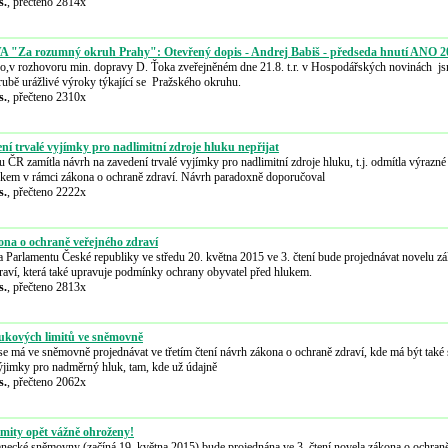
s.
, přečteno 2814x
 "Za rozumný okruh Prahy": Otevřený dopis - Andrej Babiš - předseda hnutí ANO 2
o,v rozhovoru min. dopravy D. Ťoka zveřejněném dne 21.8. t.r. v Hospodářských novinách j
hrubě urážlivé výroky týkající se Pražského okruhu.
s.
, přečteno 2310x
ní trvalé vyjímky pro nadlimitní zdroje hluku nepřijat
ČR zamítla návrh na zavedení trvalé vyjímky pro nadlimitní zdroje hluku, t.j. odmítla výrazné
ukem v rámci zákona o ochraně zdraví. Návrh paradoxně doporučoval
s.
, přečteno 2222x
ona o ochraně veřejného zdraví
Parlamentu České republiky ve středu 20. května 2015 ve 3. čtení bude projednávat novelu z
raví, která také upravuje podmínky ochrany obyvatel před hlukem.
s.
, přečteno 2813x
ukových limitů ve sněmovně
se má ve sněmovně projednávat ve třetím čtení návrh zákona o ochraně zdraví, kde má být tak
ýjimky pro nadměrný hluk, tam, kde už údajně
s.
, přečteno 2062x
imity opět vážně ohroženy!
lanecké sněmovny (začíná 19. května 2015) bude projednána ve 3. čtení novela zákona o ochran