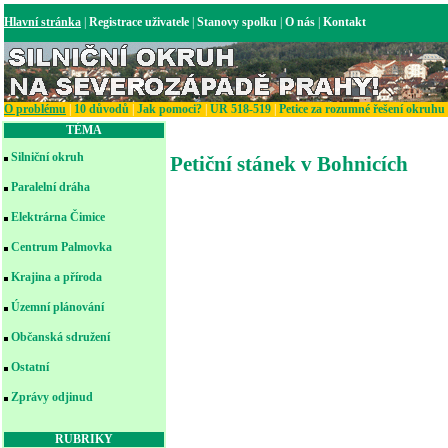
Hlavní stránka
|
Registrace uživatele
|
Stanovy spolku
|
O nás
|
Kontakt
O problému
|
10 důvodů
|
Jak pomoci?
|
UR 518-519
|
Petice za rozumné řešení okruhu
TÉMA
Silniční okruh
Petiční stánek v Bohnicích
Paralelní dráha
Elektrárna Čimice
Centrum Palmovka
Krajina a příroda
Územní plánování
Občanská sdružení
Ostatní
Zprávy odjinud
RUBRIKY