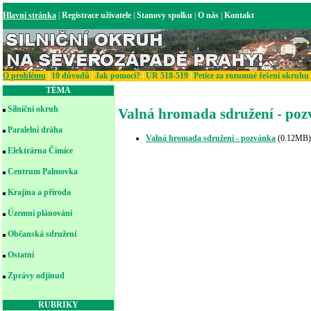
Hlavní stránka
|
Registrace uživatele
|
Stanovy spolku
|
O nás
|
Kontakt
O problému
|
10 důvodů
|
Jak pomoci?
|
UR 518-519
|
Petice za rozumné řešení okruhu
TÉMA
Silniční okruh
Valná hromada sdružení - po
Paralelní dráha
Valná hromada sdružení - pozvánka
(0.12MB)
Elektrárna Čimice
Centrum Palmovka
Krajina a příroda
Územní plánování
Občanská sdružení
Ostatní
Zprávy odjinud
RUBRIKY