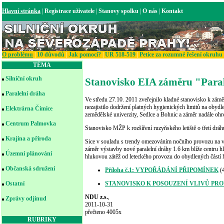
Hlavní stránka
|
Registrace uživatele
|
Stanovy spolku
|
O nás
|
Kontakt
O problému
|
10 důvodů
|
Jak pomoci?
|
UR 518-519
|
Petice za rozumné řešení okruhu
TÉMA
Silniční okruh
Stanovisko EIA záměru "Paral
Paralelní dráha
Ve středu 27.10. 2011 zveřejnilo kladné stanovisko k záměr
nezajistilo dodržení platných hygienických limitů na obyd
Elektrárna Čimice
zemědělské univerzity, Sedlce a Bohnic a záměr nadále ohro
Centrum Palmovka
Stanovisko MŽP k rozšíření ruzyňského letiště o třetí drá
Krajina a příroda
Sice v souladu s trendy omezováním nočního provozu na vě
záměr výstavby nové paralelní dráhy 1.6 km blíže centru h
Územní plánování
hlukovou zátěž od leteckého provozu do obydlených částí hl
Občanská sdružení
Příloha č.1: VYPOŘÁDÁNÍ PŘIPOMÍNEK
(
STANOVISKO K POSOUZENÍ VLIVŮ PROV
Ostatní
NDU z.s.
,
Zprávy odjinud
2011-10-31
přečteno 4005x
RUBRIKY